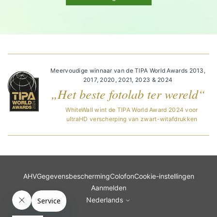
Meervoudige winnaar van de TIPA World Awards 2013,
2017, 2020, 2021, 2023 & 2024
„Het beste fotolab ter wereld“
WhiteWall wint de TIPA World Award 2024 voor
ultraHD verscherping van zwart-witafdrukken
AHV
Gegevensbescherming
Colofon
Cookie-instellingen
Aanmelden
Nederlands