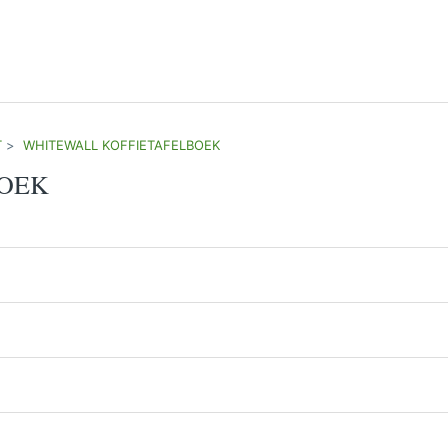
T
WHITEWALL KOFFIETAFELBOEK
BOEK
F uploaden