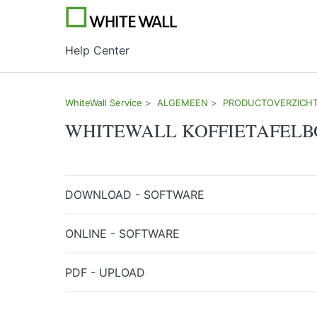
Help Center
WhiteWall Service
ALGEMEEN
PRODUCTOVERZICH
WHITEWALL KOFFIETAFEL
Instructies en FAQ voor de online editor + PD
DOWNLOAD - SOFTWARE
ONLINE - SOFTWARE
PDF - UPLOAD