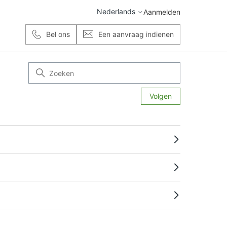
Nederlands
Aanmelden
Bel ons
Een aanvraag indienen
Nog door n
Volgen