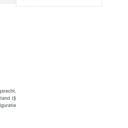
gsrecht.
stand (§
iguratie