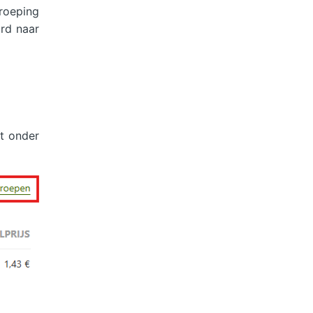
roeping
urd naar
t onder