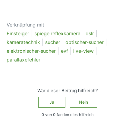
Verknüpfung mit
Einsteiger
spiegelreflexkamera
dslr
kameratechnik
sucher
optischer-sucher
elektronischer-sucher
evf
live-view
parallaxefehler
War dieser Beitrag hilfreich?
Ja
Nein
0 von 0 fanden dies hilfreich
Haben Sie Fragen?
Anfrage einreichen