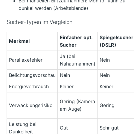
Bei manuellen Blitzaufnahmen: Monitor kann zu
dunkel werden (Arbeitsblende)
Sucher-Typen im Vergleich
Einfacher opt.
Spiegelsucher
Merkmal
Sucher
(DSLR)
Ja (bei
Parallaxefehler
Nein
Nahaufnahmen)
Belichtungsvorschau
Nein
Nein
Energieverbrauch
Keiner
Keiner
Gering (Kamera
Verwacklungsrisiko
Gering
am Auge)
Leistung bei
Gut
Sehr gut
Dunkelheit