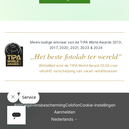
Meervoudige winnaar van de TIPA World Awards 2013,
2017, 2020, 2021, 2023 & 2024
„Het beste fotolab ter wereld“
WhiteWall wint de TIPA World Award 2024 voor
ultraHD verscherping van zwart-witafdrukken
AHV
Gegevensbescherming
Colofon
Cookie-instellingen
Aanmelden
Nederlands