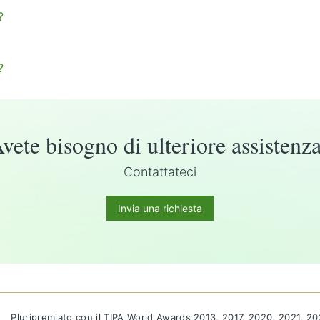
?
?
vete bisogno di ulteriore assistenz
Contattateci
Invia una richiesta
Pluripremiato con il TIPA World Awards 2013, 2017, 2020, 2021, 2