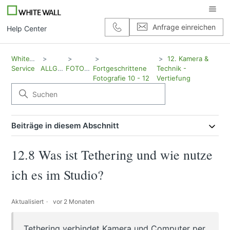
Anfrage einreichen
Help Center
WhiteWall
12. Kamera &
Service
ALLGEMEIN
FOTOGRAFIE
Fortgeschrittene
Technik -
Fotografie 10 - 12
Vertiefung
Beiträge in diesem Abschnitt
12.8 Was ist Tethering und wie nutze
ich es im Studio?
Aktualisiert
vor 2 Monaten
Tethering verbindet Kamera und Computer per