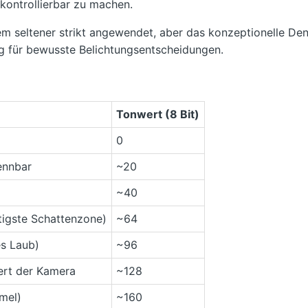
ontrollierbar zu machen.
em seltener strikt angewendet, aber das konzeptionelle Den
ug für bewusste Belichtungsentscheidungen.
Tonwert (8 Bit)
0
ennbar
~20
~40
tigste Schattenzone)
~64
es Laub)
~96
ert der Kamera
~128
mmel)
~160