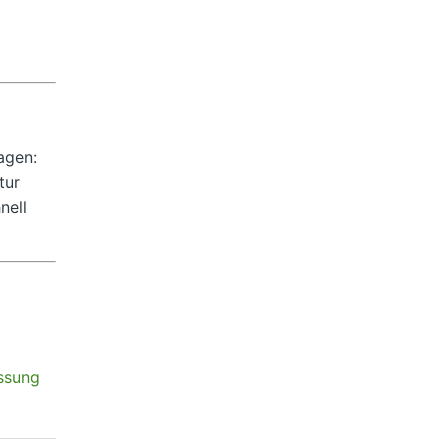
agen:
tur
nell
ssung