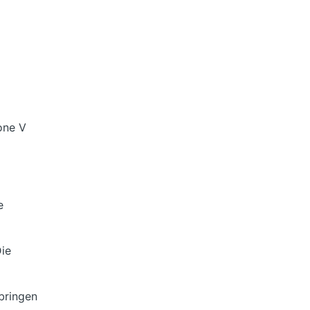
one V
e
ie
 bringen