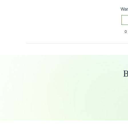
War
0 
Haben Sie Fragen?
Anfrage einreichen
B