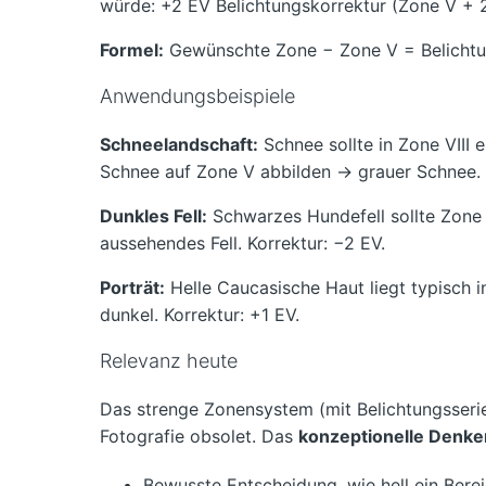
würde: +2 EV Belichtungskorrektur (Zone V + 2
Formel:
Gewünschte Zone − Zone V = Belichtu
Anwendungsbeispiele
Schneelandschaft:
Schnee sollte in Zone VIII 
Schnee auf Zone V abbilden → grauer Schnee. K
Dunkles Fell:
Schwarzes Hundefell sollte Zone I
aussehendes Fell. Korrektur: −2 EV.
Porträt:
Helle Caucasische Haut liegt typisch 
dunkel. Korrektur: +1 EV.
Relevanz heute
Das strenge Zonensystem (mit Belichtungsserie
Fotografie obsolet. Das
konzeptionelle Denke
Bewusste Entscheidung, wie hell ein Berei