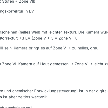
 Stufen = Zone VII).
ngskorrektur in EV
erscheinen (helles Weiß mit leichter Textur). Die Kamera wü
orrektur: +3 EV (Zone V + 3 = Zone VIII).
II sein. Kamera bringt es auf Zone V → zu helles, grau
in Zone VI. Kamera auf Haut gemessen → Zone V → leicht z
n und chemischer Entwicklungssteuerung) ist in der digita
n
ist aber zeitlos wertvoll:
ch erscheinen soll