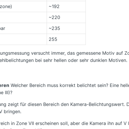
tzone)
~192
~220
bar
~235
255
htungsmessung versucht immer, das gemessene Motiv auf Z
Fehlbelichtungen bei sehr hellen oder sehr dunklen Motiven.
ieren
Welcher Bereich muss korrekt belichtet sein? Eine hell
 III)?
g zeigt für diesen Bereich den Kamera-Belichtungswert. D
V bringen.
ich in Zone VII erscheinen soll, aber die Kamera ihn auf V