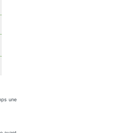
emps une
re avant