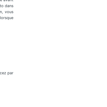
oto dans
n, vous
 lorsque
ncez par