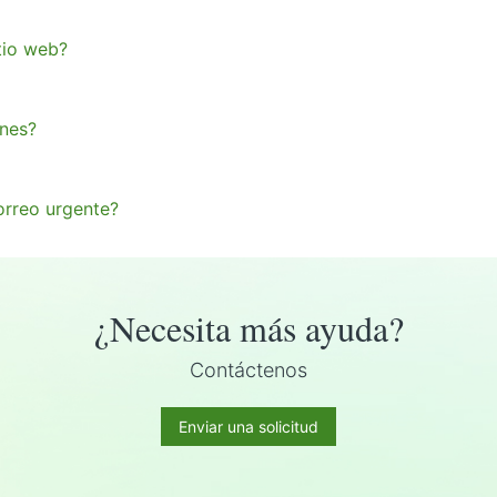
itio web?
nes?
orreo urgente?
¿Necesita más ayuda?
Contáctenos
Enviar una solicitud