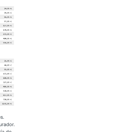
s.
urador.
ía de