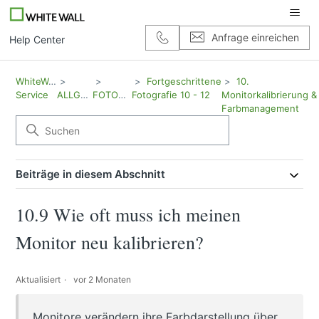
Anfrage einreichen
Help Center
WhiteWall
Fortgeschrittene
10.
Service
ALLGEMEIN
FOTOGRAFIE
Fotografie 10 - 12
Monitorkalibrierung &
Farbmanagement
Beiträge in diesem Abschnitt
10.9 Wie oft muss ich meinen
Monitor neu kalibrieren?
Aktualisiert
vor 2 Monaten
Monitore verändern ihre Farbdarstellung über