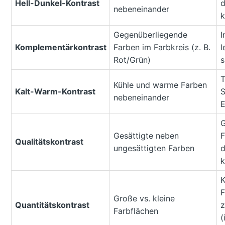
Hell-Dunkel-Kontrast
d
nebeneinander
k
Gegenüberliegende
I
Komplementärkontrast
Farben im Farbkreis (z. B.
l
Rot/Grün)
s
T
Kühle und warme Farben
Kalt-Warm-Kontrast
S
nebeneinander
E
G
Gesättigte neben
F
Qualitätskontrast
ungesättigten Farben
d
k
K
F
Große vs. kleine
Quantitätskontrast
z
Farbflächen
(