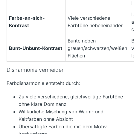
H
L
Farbe-an-sich-
Viele verschiedene
a
Kontrast
Farbtöne nebeneinander
c
Bunte neben
B
Bunt-Unbunt-Kontrast
grauen/schwarzen/weißen
w
Flächen
l
Disharmonie vermeiden
Farbdisharmonie entsteht durch:
Zu viele verschiedene, gleichwertige Farbtöne
ohne klare Dominanz
Willkürliche Mischung von Warm- und
Kaltfarben ohne Absicht
Übersättigte Farben die mit dem Motiv