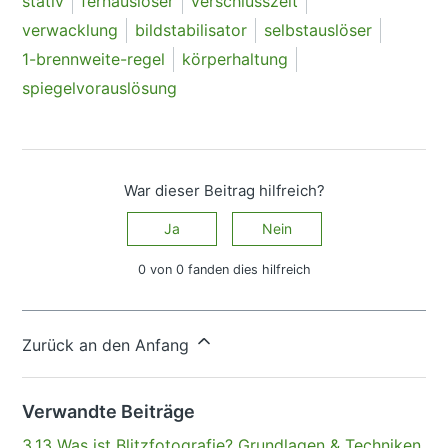
stativ
fernauslöser
verschlusszeit
verwacklung
bildstabilisator
selbstauslöser
1-brennweite-regel
körperhaltung
spiegelvorauslösung
War dieser Beitrag hilfreich?
Ja
Nein
0 von 0 fanden dies hilfreich
Haben Sie Fragen?
Anfrage einreichen
Zurück an den Anfang
Verwandte Beiträge
3.13 Was ist Blitzfotografie? Grundlagen & Techniken