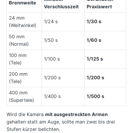
Brennweite
Verschlusszeit
Praxiswert
24 mm
1/24 s
1/30 s
(Weitwinkel)
50 mm
1/50 s
1/60 s
(Normal)
100 mm
1/100 s
1/125 s
(Tele)
200 mm
1/200 s
1/200 s
(Tele)
400 mm
1/400 s
1/500 s
(Supertele)
Wird die Kamera
mit ausgestreckten Armen
gehalten statt am Auge, sollte man zwei bis drei
Stufen kürzer belichten.