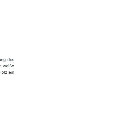
rung des
ne weiße
Holz ein