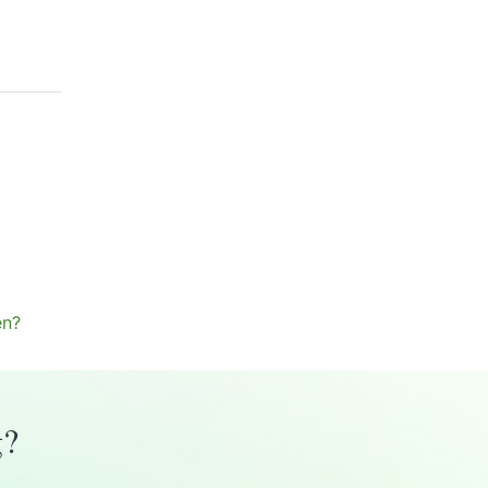
en?
g?