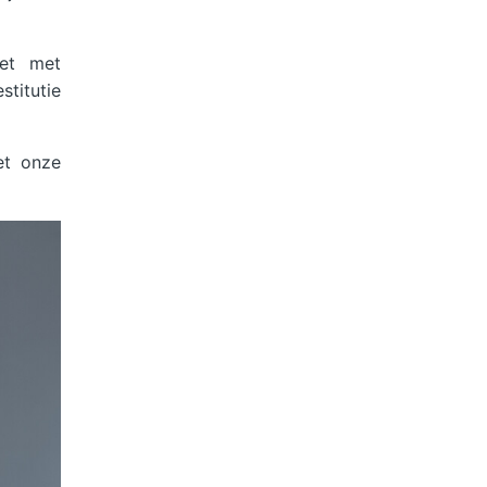
iet met
stitutie
et onze