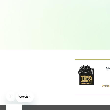
Me
Whit