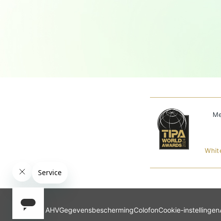
Me
Whit
AHV
Gegevensbescherming
Colofon
Cookie-instellingen