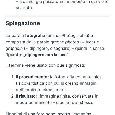
– e quindi già passato nel momento in cui viene
scattata
Spiegazione
La parola
fotografia
(anche: Photographie) è
composta dalle parole greche
photos
(= luce) e
graphein
(= dipingere, disegnare) – quindi in senso
figurato:
„dipingere con la luce"
.
Il termine viene usato con due significati:
Il procedimento:
la fotografia come tecnica
fisico-artistica con cui si creano immagini
dell’ambiente circostante.
Il risultato:
l’immagine finita, conservata in
modo permanente – cioè la foto stessa.
Sinonimi di una foto sono:
scatto
,
immagine
,