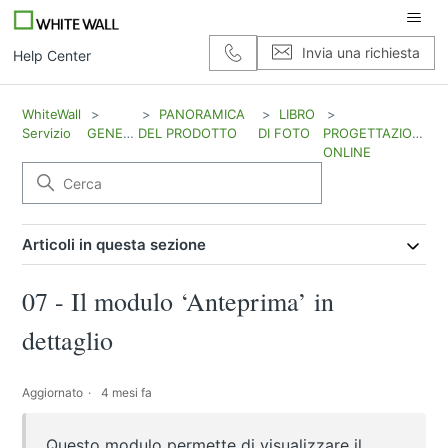
Invia una richiesta
Help Center
WhiteWall
PANORAMICA
LIBRO
Servizio
GENERALE
DEL PRODOTTO
DI FOTO
PROGETTAZIONE
ONLINE
Articoli in questa sezione
07 - Il modulo ‘Anteprima’ in
dettaglio
Aggiornato
4 mesi fa
Questo modulo permette di visualizzare il