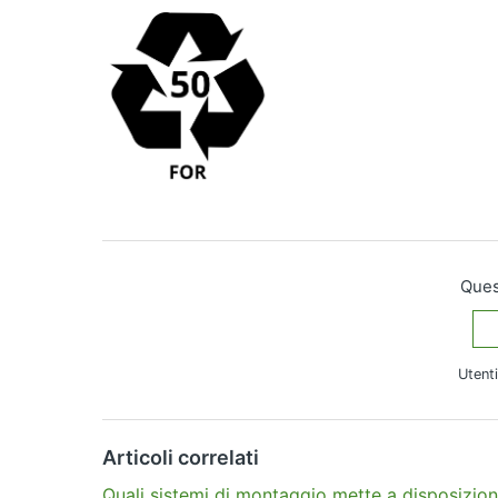
Quest
Utenti
Altre domande?
Invia una richiesta
Articoli correlati
Quali sistemi di montaggio mette a disposizi