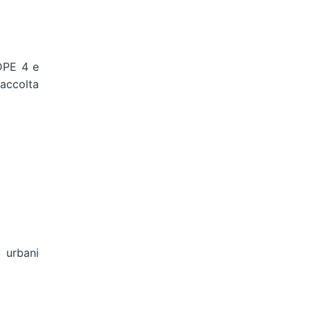
LDPE 4 e
accolta
 urbani