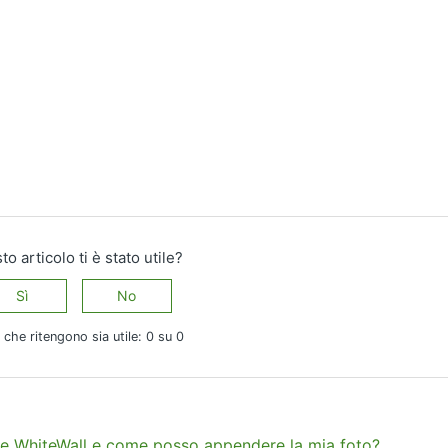
o articolo ti è stato utile?
Sì
No
 che ritengono sia utile: 0 su 0
one WhiteWall e come posso appendere la mia foto?