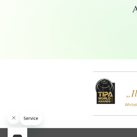
A
„I
WhiteW