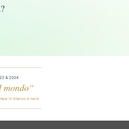
a?
023 & 2024
 al mondo“
ampe in bianco e nero