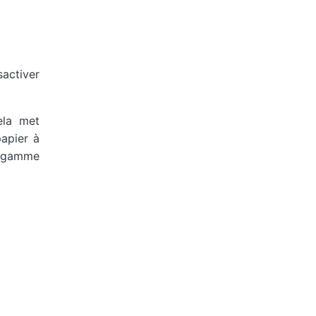
sactiver
ela met
apier à
a gamme