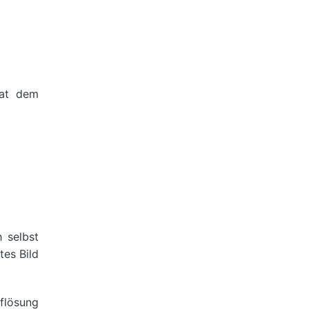
mat dem
 selbst
tes Bild
uflösung