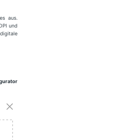
es aus.
 DPI und
igitale
gurator