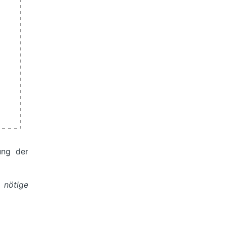
ung der
 nötige