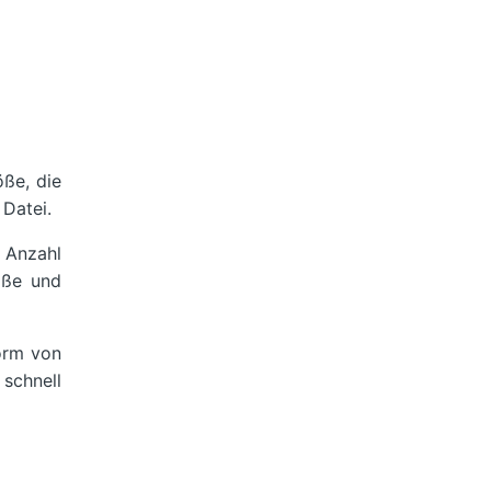
öße, die
 Datei.
e Anzahl
öße und
Form von
 schnell