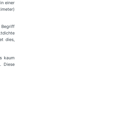
in einer
timeter)
 Begriff
ktdichte
t dies,
is kaum
. Diese