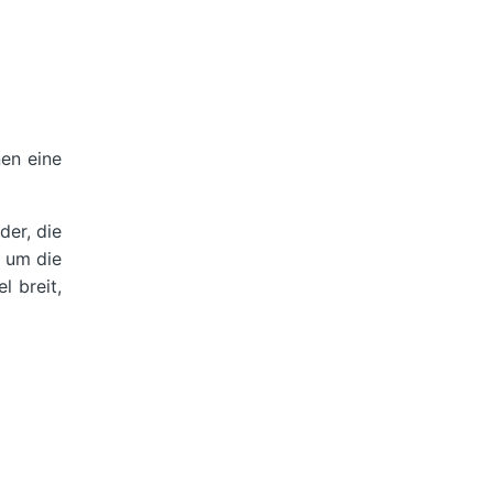
nen eine
der, die
r um die
l breit,